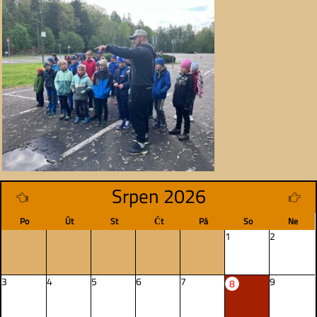
Srpen 2026
Po
Út
St
Čt
Pá
So
Ne
1
2
3
4
5
6
7
9
8