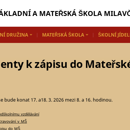
ÁKLADNÍ A MATEŘSKÁ ŠKOLA MILAV
NÍ DRUŽINA
MATEŘSKÁ ŠKOLA
ŠKOLNÍ JÍDE
nty k zápisu do Mateřské
se bude konat 17. a18. 3. 2026 mezi 8. a 16. hodinou.
ředškolnímu_vzdělávání
stravování_v_MŠ
zápisu_do_MŠ