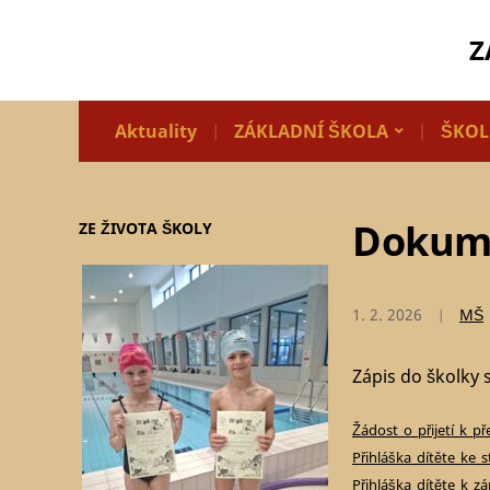
Z
Aktuality
ZÁKLADNÍ ŠKOLA
ŠKOL
Dokume
ZE ŽIVOTA ŠKOLY
1. 2. 2026
MŠ
Zápis do školky 
Žádost_o_přijetí_k_p
Přihláška_dítěte_ke_
Přihláška_dítěte_k_