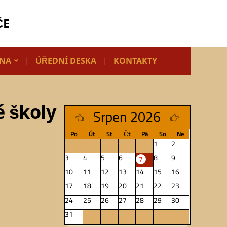
ČE
LNA
ÚŘEDNÍ DESKA
KONTAKTY
 školy
Srpen 2026
Po
Út
St
Čt
Pá
So
Ne
1
2
3
4
5
6
8
9
7
10
11
12
13
14
15
16
17
18
19
20
21
22
23
24
25
26
27
28
29
30
31