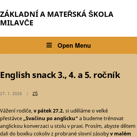
ZÁKLADNÍ A MATEŘSKÁ ŠKOLA
MILAVČE
Open Menu
English snack 3., 4. a 5. ročník
27. 1. 2026
ZŠ
Vážení rodiče,
v pátek 27.2.
si uděláme o velké
přestávce
„Svačinu po anglicku“
a budeme trénovat
anglickou konverzaci u stolu v praxi. Prosím, abyste dětem
dali do boxíku cokoliv z probrané slovní zásoby
v malém