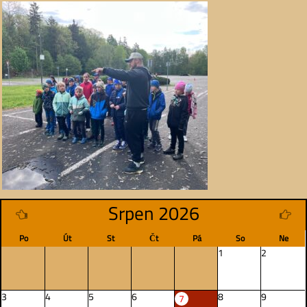
Srpen 2026
Po
Út
St
Čt
Pá
So
Ne
1
2
3
4
5
6
8
9
7