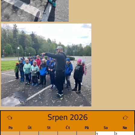
Srpen 2026
Po
Út
St
Čt
Pá
So
Ne
1
2