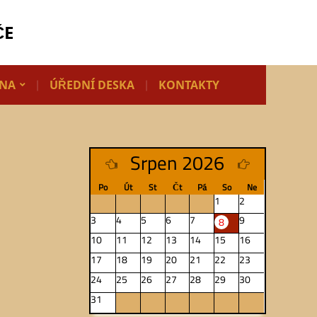
ČE
LNA
ÚŘEDNÍ DESKA
KONTAKTY
Srpen 2026
Po
Út
St
Čt
Pá
So
Ne
1
2
3
4
5
6
7
9
8
10
11
12
13
14
15
16
17
18
19
20
21
22
23
24
25
26
27
28
29
30
31