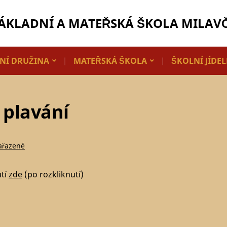
ÁKLADNÍ A MATEŘSKÁ ŠKOLA MILAV
NÍ DRUŽINA
MATEŘSKÁ ŠKOLA
ŠKOLNÍ JÍDE
 plavání
ařazené
utí
zde
(po rozkliknutí)