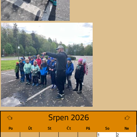
Srpen 2026
Po
Út
St
Čt
Pá
So
Ne
1
2