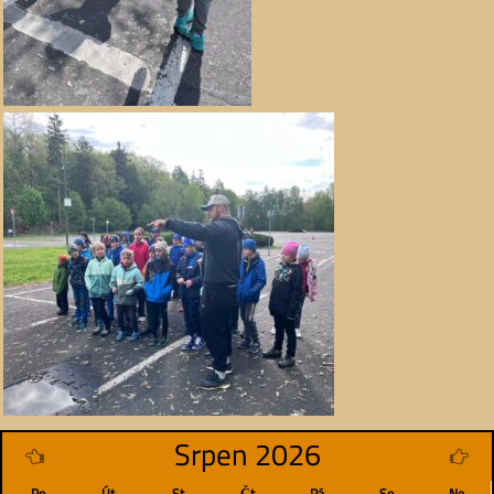
Srpen 2026
Po
Út
St
Čt
Pá
So
Ne