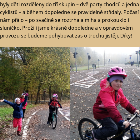
byly děti rozděleny do tří skupin – dvě party chodců a jedna
cyklistů – a během dopoledne se pravidelně střídaly. Počasí
nám přálo – po svačině se roztrhala mlha a prokouklo i
sluníčko. Prožili jsme krásné dopoledne a v opravdovém
provozu se budeme pohybovat zas o trochu jistěji. Díky!