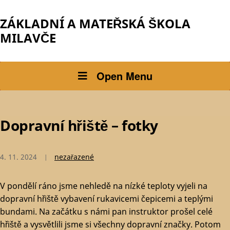
ZÁKLADNÍ A MATEŘSKÁ ŠKOLA
MILAVČE
Open Menu
Dopravní hřiště – fotky
4. 11. 2024
nezařazené
V pondělí ráno jsme nehledě na nízké teploty vyjeli na
dopravní hřiště vybavení rukavicemi čepicemi a teplými
bundami. Na začátku s námi pan instruktor prošel celé
hřiště a vysvětlili jsme si všechny dopravní značky. Potom