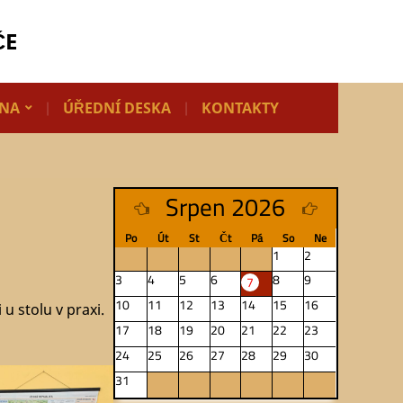
ČE
LNA
ÚŘEDNÍ DESKA
KONTAKTY
Srpen 2026
Po
Út
St
Čt
Pá
So
Ne
1
2
3
4
5
6
8
9
7
10
11
12
13
14
15
16
 u stolu v praxi.
17
18
19
20
21
22
23
24
25
26
27
28
29
30
31