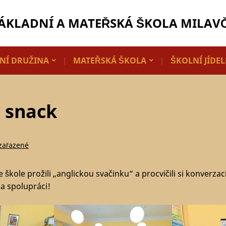
ÁKLADNÍ A MATEŘSKÁ ŠKOLA MILAV
NÍ DRUŽINA
MATEŘSKÁ ŠKOLA
ŠKOLNÍ JÍDE
h snack
zařazené
 škole prožili „anglickou svačinku“ a procvičili si konverzaci
a spolupráci!