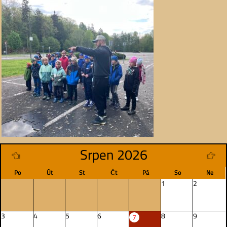
Srpen 2026
Po
Út
St
Čt
Pá
So
Ne
1
2
3
4
5
6
8
9
7