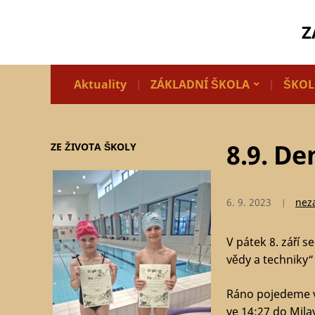
Z
Aktuality
ZÁKLADNÍ ŠKOLA
ŠKOL
8.9. De
ZE ŽIVOTA ŠKOLY
6. 9. 2023
nez
V pátek 8. září 
vědy a techniky“
Ráno pojedeme v
ve 14:27 do Mila