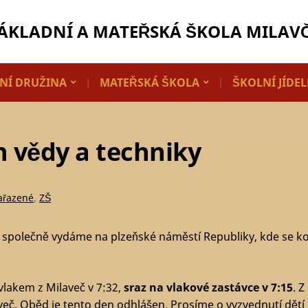
ÁKLADNÍ A MATEŘSKÁ ŠKOLA MILAV
NÍ DRUŽINA
MATEŘSKÁ ŠKOLA
ŠKOLNÍ JÍDE
n vědy a techniky
ařazené
,
ZŠ
se společně vydáme na plzeňské náměstí Republiky, kde se 
lakem z Milaveč v 7:32,
sraz na vlakové zastávce v 7:15
. 
več. Oběd je tento den odhlášen. Prosíme o vyzvednutí dětí