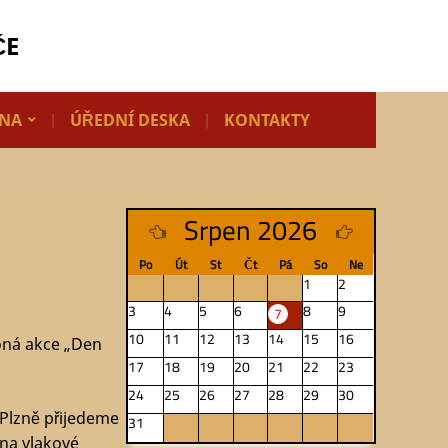
ČE
LNA
ÚŘEDNÍ DESKA
KONTAKTY
Srpen 2026
Po
Út
St
Čt
Pá
So
Ne
1
2
3
4
5
6
8
9
7
10
11
12
13
14
15
16
koná akce „Den
17
18
19
20
21
22
23
24
25
26
27
28
29
30
Z Plzně přijedeme
31
 na vlakové