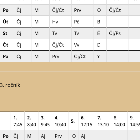
Po
Čj
M
Čj/Čt
Prv
O
Čj/Čt
Út
Čj
M
Hv
Pč
B
St
Čj
M
Tv
Tv
Ě
Čj/Ps
Čt
Čj
M
Čj/Čt
Vv
D
Pá
Čj
M
Prv
Čj/Čt
Y
3. ročník
1.
2.
3.
4.
6.
7.
8.
9.
5.
7:45
8:40
9:45
10:40
12:15
13:10
14:00
14:5
Po
Čj
M
Aj
Prv
O
Aj