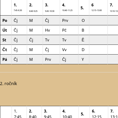
1.
2.
3.
4.
6
7.
5.
7:45-8.30
10:40-11:25
12:15-13:00
8:40-9:25
9:45-10:30
13:10-13
Po
Čj
M
Čj
Prv
O
Út
Čj
M
Hv
Pč
B
St
Čj
Čj
Tv
Tv
Ě
Čt
Čj
M
Čj
Vv
D
Pá
Čj
M
Prv
Čj
Y
2. ročník
1.
2.
3.
4.
6.
7.
5.
7:45
8:40
9:45
10:40
12:15
13:1