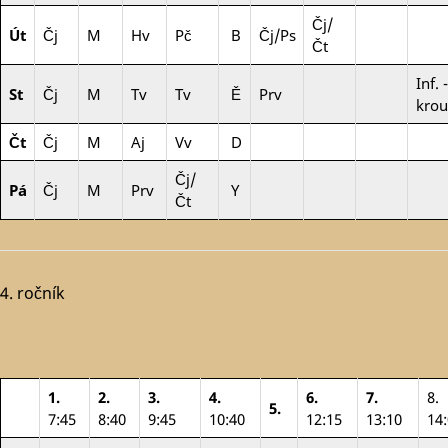
Čj/
Út
Čj
M
Hv
Pč
B
Čj/Ps
Čt
Inf. -
St
Čj
M
Tv
Tv
Ě
Prv
krou
Čt
Čj
M
Aj
Vv
D
Čj/
Pá
Čj
M
Prv
Y
Čt
4. ročník
1.
2.
3.
4.
6.
7.
8.
5.
7:45
8:40
9:45
10:40
12:15
13:10
14