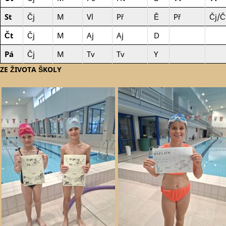
St
Čj
M
Vl
Př
Ě
Př
Čj/Č
Čt
Čj
M
Aj
Aj
D
Pá
Čj
M
Tv
Tv
Y
ZE ŽIVOTA ŠKOLY