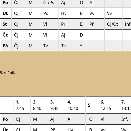
Po
Čj
M
Čj/Ps
Aj
O
Aj
Út
Čj
M
Pč
Hv
B
Vv
Vv
St
Čj
M
Vl
Př
Ě
Př
Čj/Čt
Inf
Čt
Čj
M
Vl
Aj
D
Pá
Čj
M
Tv
Tv
Y
5. ročník
1.
2.
3.
4.
6.
7.
5.
7:45
8:40
9:45
10:40
12:15
13:1
Po
Čj
M
Aj
Aj
O
Vl
Inf.
Út
Čj
M
Pč
Hv
B
Vv
Vv