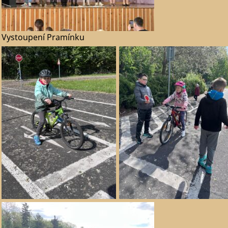
Vystoupení Pramínku